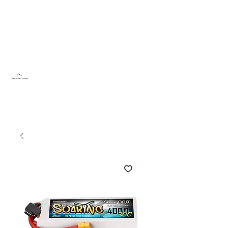
Sky Dream Hobby
Try something new