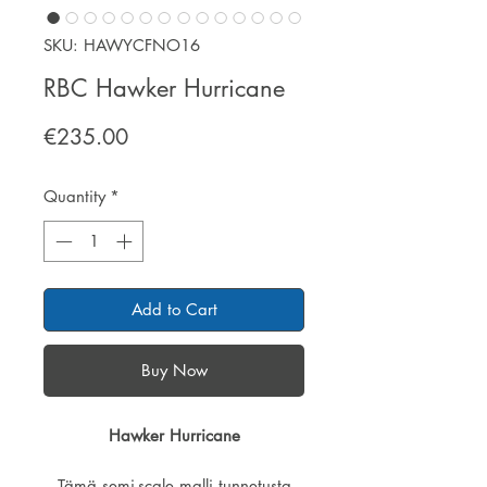
SKU: HAWYCFNO16
RBC Hawker Hurricane
Price
€235.00
Quantity
*
Add to Cart
Buy Now
Hawker Hurricane
Tämä semi-scale malli tunnetusta