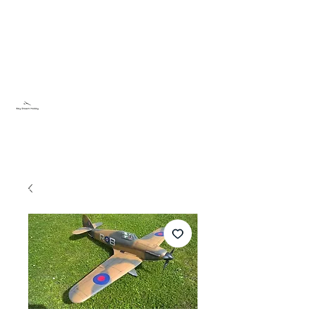
Sky Dream Hobby
Try something new