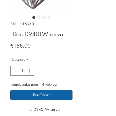
SKU: 116940
Hitec D940TW servo
Price
€158.00
Quantity
*
Toimitusaika noin 1-4 viikkoa
Pre-Order
Hitec D940TW servo