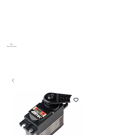
Sky Dream Hobby
Try something new