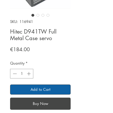
SKU: 116941
Hitec D941TW Full
Metal Case servo
Price
€184.00
Quantity
*
Add to Cart
Buy Now