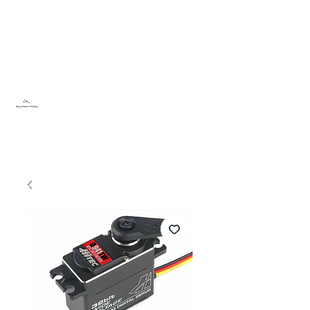
Sky Dream Hobby
Try something new