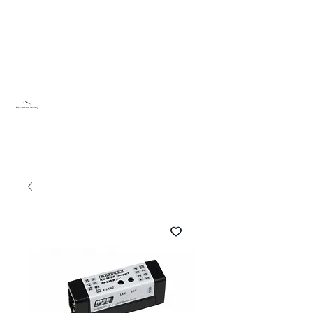
Sky Dream Hobby
Try something new